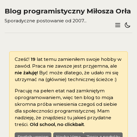
Blog programistyczny Miłosza Orła
Sporadyczne postowanie od 2007...
Cześć!
19
lat temu zamieniłem swoje hobby w
zawód. Praca nie zawsze jest przyjemna, ale
nie żałuję!
Być może dlatego, że udało mi się
utrzymać na (głównie) technicznej ścieżce :)
Pracuję na pełen etat nad zamkniętym
oprogramowaniem, więc ten blog to moja
skromna próba wniesienia czegoś od siebie
dla społeczności programistycznej. Mam
nadzieję, że znajdziesz tu jakieś przydatne
treści.
Old school, no clickbait
.
English version
Nauka Vima
Zjęcia z podróży