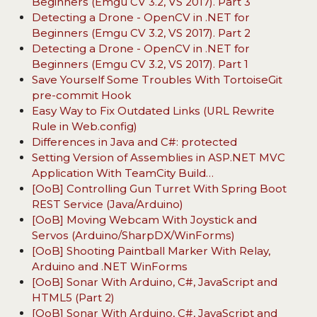
Beginners (Emgu CV 3.2, VS 2017). Part 3
Detecting a Drone - OpenCV in .NET for
Beginners (Emgu CV 3.2, VS 2017). Part 2
Detecting a Drone - OpenCV in .NET for
Beginners (Emgu CV 3.2, VS 2017). Part 1
Save Yourself Some Troubles With TortoiseGit
pre-commit Hook
Easy Way to Fix Outdated Links (URL Rewrite
Rule in Web.config)
Differences in Java and C#: protected
Setting Version of Assemblies in ASP.NET MVC
Application With TeamCity Build…
[OoB] Controlling Gun Turret With Spring Boot
REST Service (Java/Arduino)
[OoB] Moving Webcam With Joystick and
Servos (Arduino/SharpDX/WinForms)
[OoB] Shooting Paintball Marker With Relay,
Arduino and .NET WinForms
[OoB] Sonar With Arduino, C#, JavaScript and
HTML5 (Part 2)
[OoB] Sonar With Arduino, C#, JavaScript and