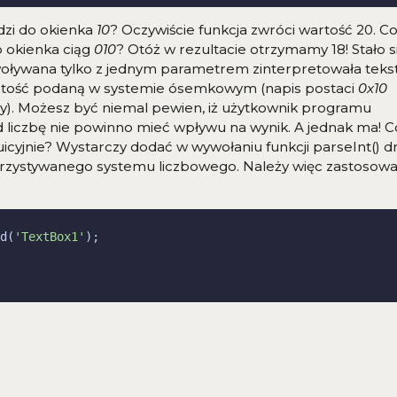
dzi do okienka
10
? Oczywiście funkcja zwróci wartość 20. C
o okienka ciąg
010
? Otóż w rezultacie otrzymamy 18! Stało s
ywoływana tylko z jednym parametrem zinterpretowała teks
wartość podaną w systemie ósemkowym (napis postaci
0x10
wy). Możesz być niemal pewien, iż użytkownik programu
 liczbę nie powinno mieć wpływu na wynik. A jednak ma! C
tuicyjnie? Wystarczy dodać w wywołaniu funkcji parseInt() d
rzystywanego systemu liczbowego. Należy więc zastosow
d(
'TextBox1'