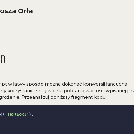
osza Orła
()
aScript w łatwy sposób można dokonać konwersji łańcucha
ety korzystanie z niej w celu pobrania wartości wpisanej pr
rożenie. Przeanalizuj poniższy fragment kodu:
d(
'TextBox1'