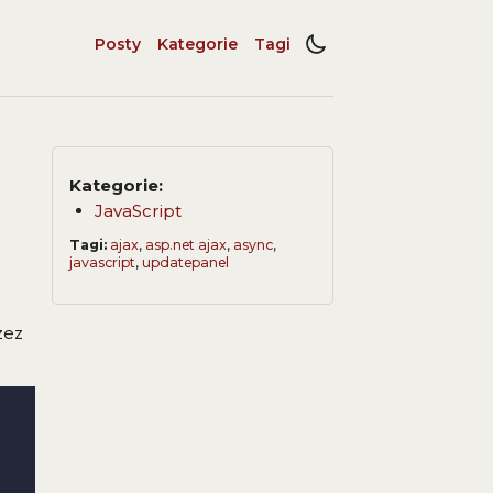
Posty
Kategorie
Tagi
Kategorie:
JavaScript
Tagi:
ajax
,
asp.net ajax
,
async
,
javascript
,
updatepanel
zez