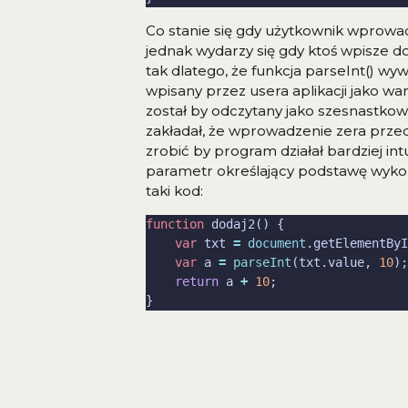
Co stanie się gdy użytkownik wprowa
jednak wydarzy się gdy ktoś wpisze d
tak dlatego, że funkcja parseInt() w
wpisany przez usera aplikacji jako 
został by odczytany jako szesnastko
zakładał, że wprowadzenie zera przed
zrobić by program działał bardziej in
parametr określający podstawę wyko
taki kod:
function
var
 txt 
=
document
.getElementByI
var
 a 
=
parseInt
(txt.value, 
10
return
 a 
+
10