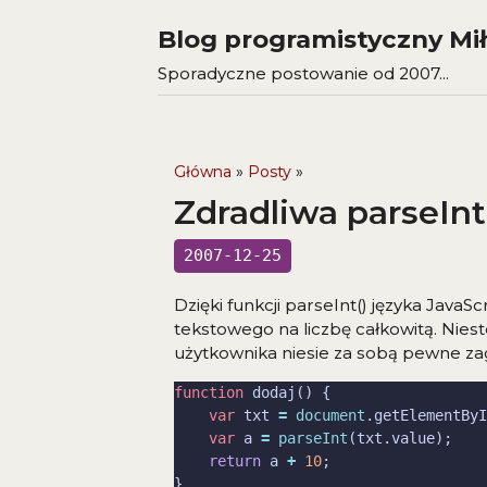
Blog programistyczny Mił
Sporadyczne postowanie od 2007...
Główna
»
Posty
»
Zdradliwa parseInt
2007-12-25
Dzięki funkcji parseInt() języka Jav
tekstowego na liczbę całkowitą. Niest
użytkownika niesie za sobą pewne zag
function
var
 txt 
=
document
.getElementByI
var
 a 
=
parseInt
return
 a 
+
10