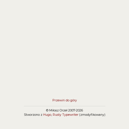
ustawiając właściwość disabled w JavaScript to po
postbacku zobaczysz, że właściwość Checked ==
false!
Przewiń do góry
© Miłosz Orzeł 2007-2026
Stworzono z
Hugo
,
Rusty Typewriter
(zmodyfikowany)