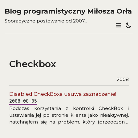
Blog programistyczny Miłosza Orła
Sporadyczne postowanie od 2007...
Checkbox
2008
Disabled CheckBoxa usuwa zaznaczenie!
2008-08-05
Podczas korzystania z kontrolki CheckBox i
ustawiania jej po stronie klienta jako nieaktywnej,
natchnąłem się na problem, który (przeoczony)
może sporo namieszać w pracy aplikacji. Otóż jeśli
CheckBox jest zaznaczony i zablokujesz go