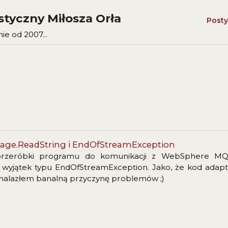
styczny Miłosza Orła
Posty
e od 2007...
e.ReadString i EndOfStreamException
przeróbki programu do komunikacji z WebSphere MQ (
wyjątek typu EndOfStreamException. Jako, że kod adapt
 znalazłem banalną przyczynę problemów ;)