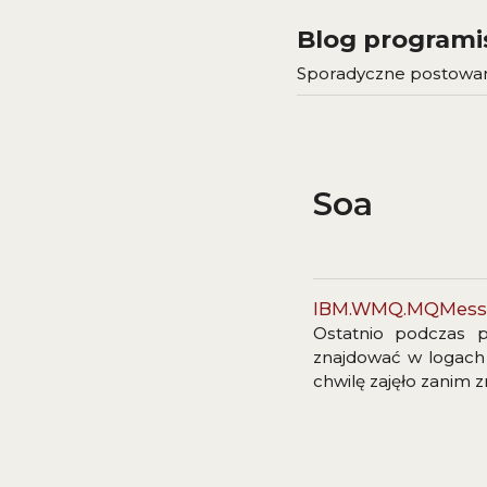
Blog programi
Sporadyczne postowani
Soa
IBM.WMQ.MQMessag
Ostatnio podczas 
znajdować w logach 
chwilę zajęło zanim